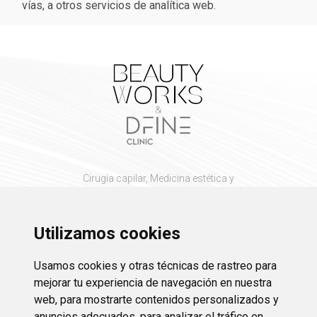
vías, a otros servicios de analítica web.
Cirugía capilar, Medicina estética y
Cirugía plástica y reparadora
Utilizamos cookies
Aviso legal
Usamos cookies y otras técnicas de rastreo para
Protección de datos
mejorar tu experiencia de navegación en nuestra
web, para mostrarte contenidos personalizados y
Política de cookies
anuncios adecuados, para analizar el tráfico en