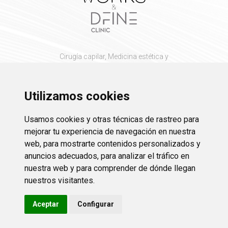
Cirugía capilar, Medicina estética y
Cirugía plástica y reparadora
Utilizamos cookies
Aviso legal
Usamos cookies y otras técnicas de rastreo para
Protección de datos
mejorar tu experiencia de navegación en nuestra
web, para mostrarte contenidos personalizados y
Política de cookies
anuncios adecuados, para analizar el tráfico en
nuestra web y para comprender de dónde llegan
nuestros visitantes.
Avda. Constitució, 95. 08860 Castelldefels - Barcelona
+34 931 190 259
/
+34 605 674 799
info@beautyworksclinic.com
Aceptar
Configurar