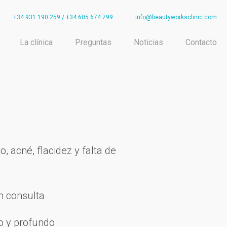
+34 931 190 259
/
+34 605 674 799
info@beautyworksclinic.com
La clínica
Preguntas
Noticias
Contacto
, acné, flacidez y falta de
n consulta
io y profundo