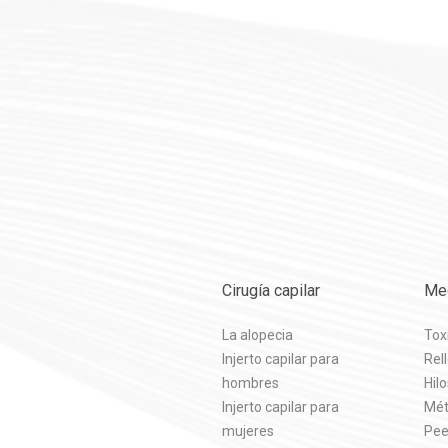
Cirugía capilar
Med
La alopecia
Tox
Injerto capilar para
Rell
hombres
Hil
Injerto capilar para
Mét
mujeres
Pee