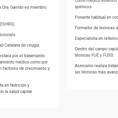
Como médico estético 
químicos
la Dra. Garrido es miembro
Ponente habitual en co
 (ISHRS).
Formador de técnicas a
ssionals.
Especialista en rellenos
d Catalana de cirugía.
Dentro del campo capila
técnicas FUE y FUSS
estaca por el tratamiento
tratamiento médico como por
Asimismo realiza tratam
n factores de crecimiento y
las técnicas más avan
a en Nutrición y
n la salud capilar.