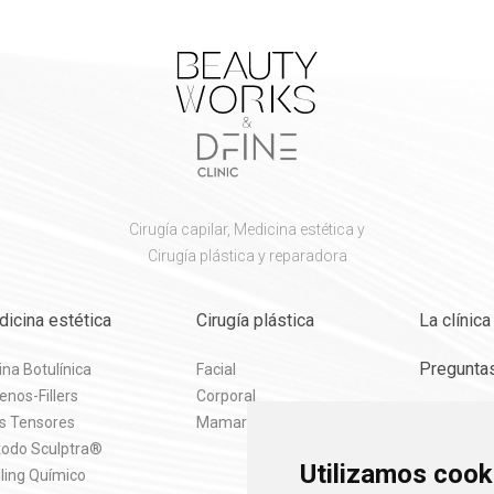
Cirugía capilar, Medicina estética y
Cirugía plástica y reparadora
icina estética
Cirugía plástica
La clínica
Pregunta
ina Botulínica
Facial
enos-Fillers
Corporal
Noticias
os Tensores
Mamaria
odo Sculptra®
Utilizamos cook
ling Químico