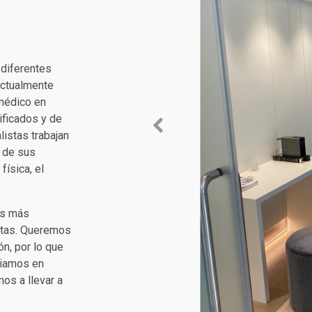
 diferentes
 Actualmente
médico en
ificados y de
Previous
listas trabajan
a de sus
física, el
os más
metas. Queremos
ón, por lo que
diamos en
os a llevar a