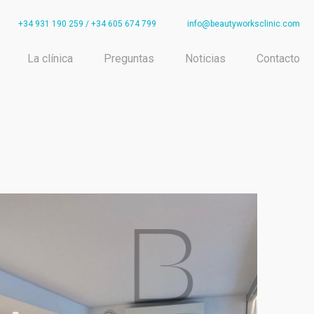
+34 931 190 259
/
+34 605 674 799
info@beautyworksclinic.com
La clínica
Preguntas
Noticias
Contacto